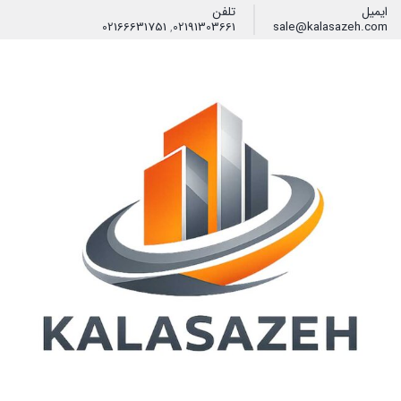
ایمیل
تلفن
02166631751
,
02191303661
sale@kalasazeh.com
فیلتر