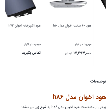
هود 60 سانت اخوان مدل h10
هود آشپزخانه اخوان h72
هود
موجود در انبار
موجود در انبار
موج
۱۷,۴۹۳,۰۰۰
تماس بگیرید
تم
تومان
بستن
بستن
بست
توضیحات
هود اخوان مدل h86
برخی از مشخصات هود اخوان مدل h86 به شرح زیر می باشد: