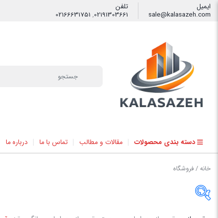
ایمیل
تلفن
02166631751
,
02191303661
sale@kalasazeh.com
فیلتر
دسته بندی محصولات
مقالات و مطالب
تماس با ما
درباره ما
خانه
/ فروشگاه