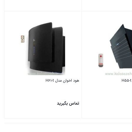
بستن
هود اخوان مدل H61-t
تماس بگیرید
بستن