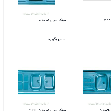
سینک اخوان کد B10050
تماس بگیرید
بستن
سینک اخوان کد 12050-4CRB