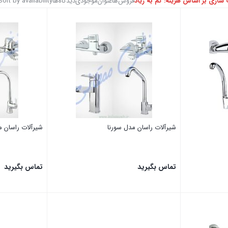
سازی بر اساس هزینه: کم به زیاد
فروش‌ها
عنوان
موجودی
دیدگاه‌ها
Sort by availability
موجودی در انبار
دارای 11 برنامه 
دارای 8 برنامه 
شیرآلات راسان مدل سورنا
شیرآلات راسان م
دارد
(8)
ندارد
تماس بگیرید
تماس بگیرید
بستن
بستن