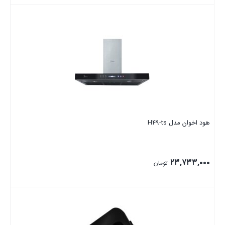
بستن
هود اخوان مدل H49-ts
۲۳,۷۳۳,۰۰۰
تومان
بستن