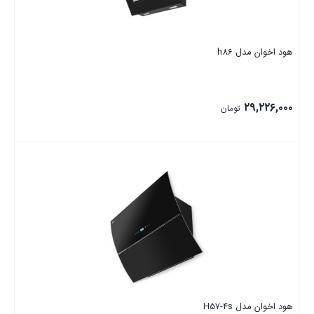
هود اخوان مدل h86
۲۹,۲۲۶,۰۰۰
تومان
بستن
هود اخوان مدل H57-4s