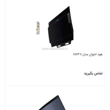
بستن
هود اخوان مدل H63-t
تماس بگیرید
بستن