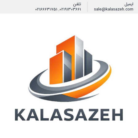
ایمیل
تلفن
02166631751
,
02191303661
sale@kalasazeh.com
فیلتر