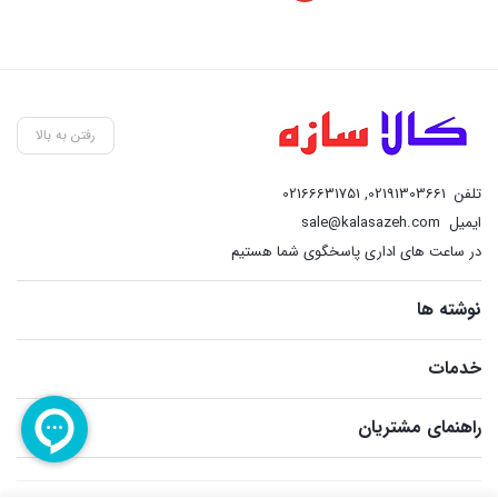
رفتن به بالا
تلفن
02191303661
,
02166631751
ایمیل
sale@kalasazeh.com
در ساعت های اداری پاسخگوی شما هستیم
نوشته ها
خدمات
راهنمای مشتریان