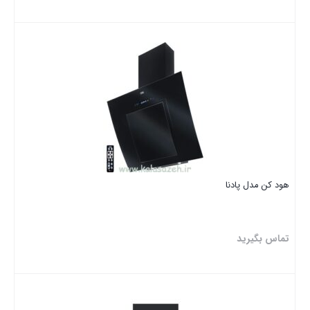
بستن
هود کن مدل پادنا
تماس بگیرید
بستن