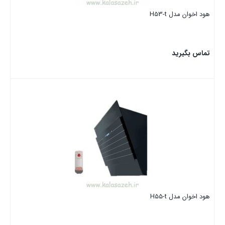
هود اخوان مدل H53-t
تماس بگیرید
بستن
فیلتر محصولات
هود اخوان مدل H55-t