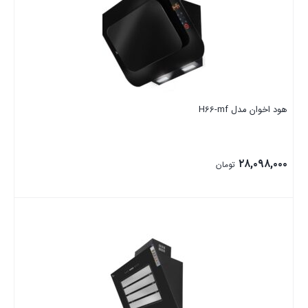
هود اخوان مدل H66-mf
۲۸,۰۹۸,۰۰۰
تومان
بستن