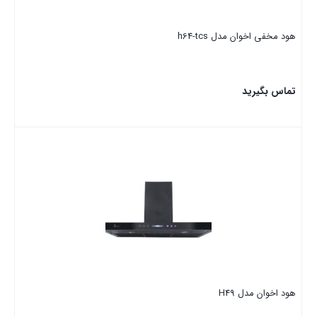
هود مخفی اخوان مدل h64-tcs
تماس بگیرید
بستن
هود اخوان مدل H49