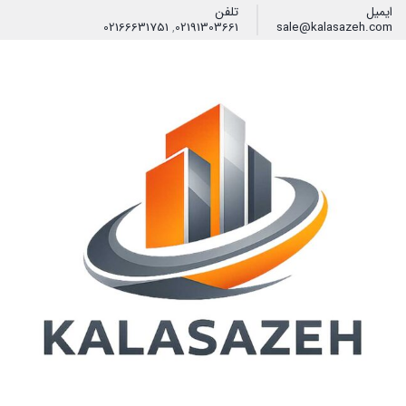
ایمیل
تلفن
02166631751
,
02191303661
sale@kalasazeh.com
فیلتر