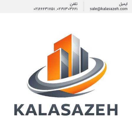
ایمیل
تلفن
02166631751
,
02191303661
sale@kalasazeh.com
فیلتر