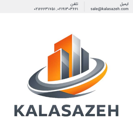
ایمیل
تلفن
02166631751
,
02191303661
sale@kalasazeh.com
فیلتر