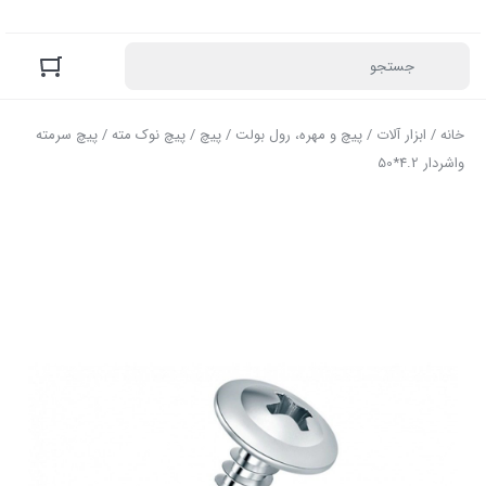
خانه
/
ابزار آلات
/
پیچ و مهره، رول بولت
/
پیچ
/
پیچ نوک مته
/ پیچ سرمته
واشردار 4.2*50