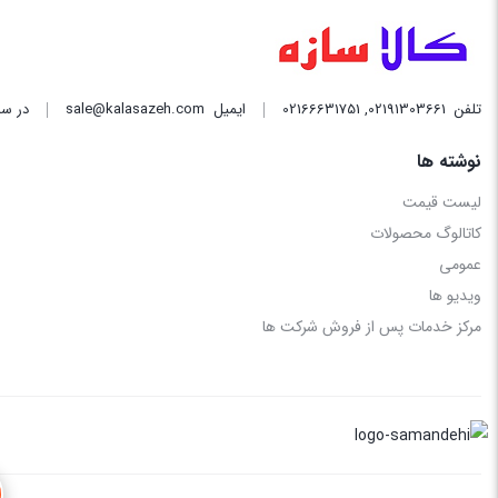
تلفن
02191303661
,
02166631751
ایمیل
sale@kalasazeh.com
در سا
نوشته ها
لیست قیمت
کاتالوگ محصولات
عمومی
ویدیو ها
مرکز خدمات پس از فروش شرکت ها