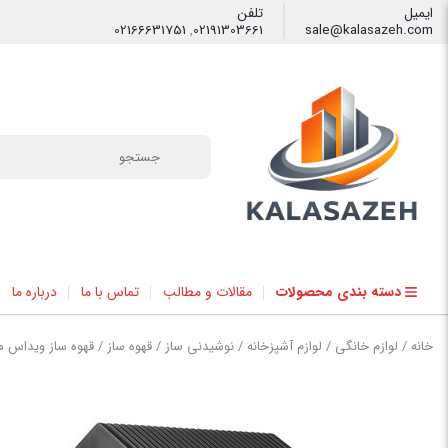
ایمیل
تلفن
02166631751
,
02191303661
sale@kalasazeh.com
فیلتر
دسته بندی محصولات
مقالات و مطالب
تماس با ما
درباره ما
خانه
/
لوازم خانگی
/
لوازم آشپزخانه
/
نوشیدنی ساز
/
قهوه ساز
/ قهوه ساز ویداس مدل 