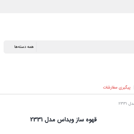
پیگیری سفارشات
2331
قهوه ساز ویداس مدل 2331