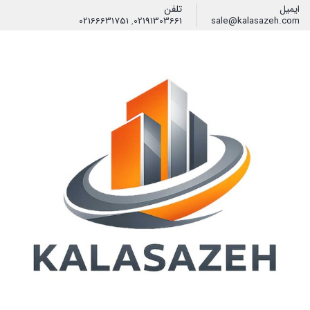
ایمیل
تلفن
02166631751
,
02191303661
sale@kalasazeh.com
فیلتر