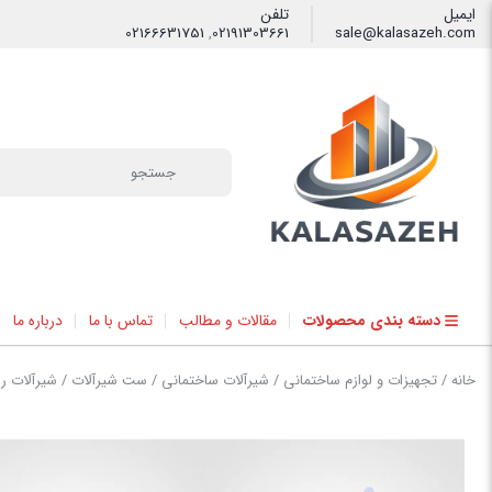
ایمیل
تلفن
02166631751
,
02191303661
sale@kalasazeh.com
فیلتر
دسته بندی محصولات
مقالات و مطالب
تماس با ما
درباره ما
خانه
/
تجهیزات و لوازم ساختمانی
/
شیرآلات ساختمانی
/
ست شیرآلات
/ شیرآلات را