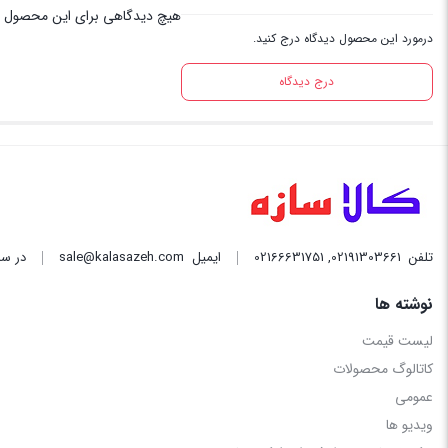
هیچ دیدگاهی برای این محصول 
درمورد این محصول دیدگاه درج کنید.
درج دیدگاه
تلفن
02191303661
,
02166631751
ایمیل
sale@kalasazeh.com
در سا
نوشته ها
لیست قیمت
کاتالوگ محصولات
عمومی
ویدیو ها