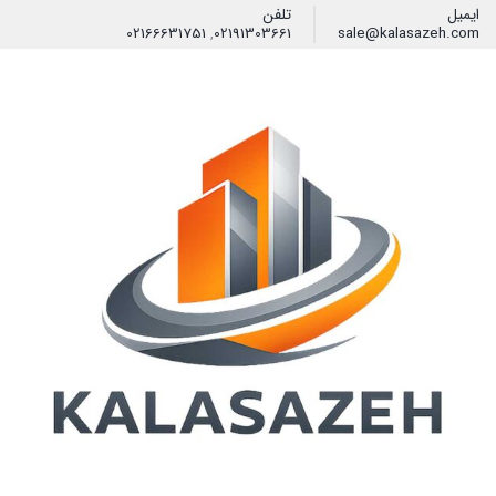
ایمیل
تلفن
02166631751
,
02191303661
sale@kalasazeh.com
فیلتر