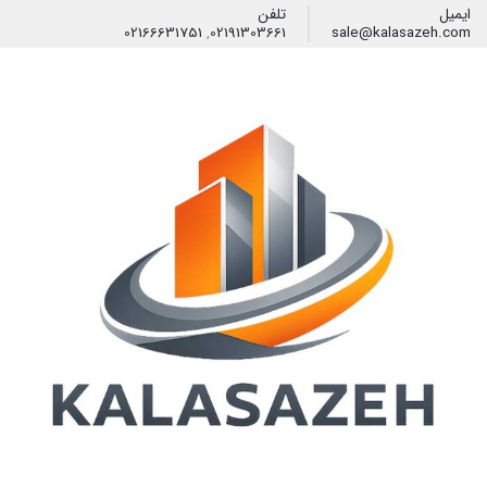
ایمیل
تلفن
02166631751
,
02191303661
sale@kalasazeh.com
فیلتر