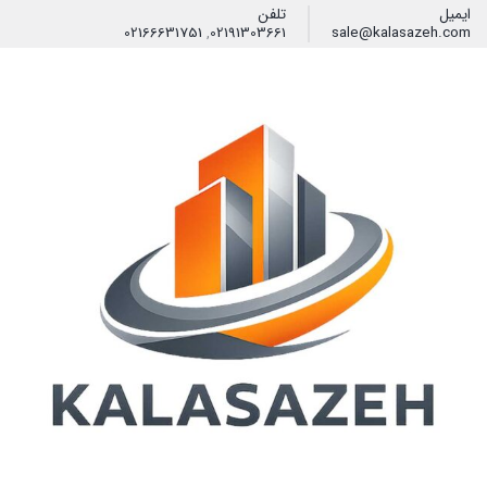
ایمیل
تلفن
02166631751
,
02191303661
sale@kalasazeh.com
فیلتر