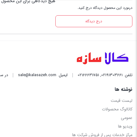
هیچ دیدگاهی برای این محصول 
درمورد این محصول دیدگاه درج کنید.
درج دیدگاه
تلفن
02191303661
,
02166631751
ایمیل
sale@kalasazeh.com
در سا
نوشته ها
لیست قیمت
کاتالوگ محصولات
عمومی
ویدیو ها
مرکز خدمات پس از فروش شرکت ها