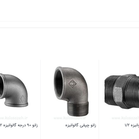
زه 1/2
زانو چپقی گالوانیزه
زانو 90 درجه گالوانیزه 1/2