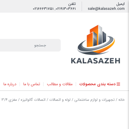
ایمیل
تلفن
02166631751
,
02191303661
sale@kalasazeh.com
فیلتر
دسته بندی محصولات
مقالات و مطالب
تماس با ما
درباره ما
خانه
/
تجهیزات و لوازم ساختمانی
/
لوله و اتصالات
/
اتصالات گالوانیزه
/ مغزی 3/4 گالوانیزه