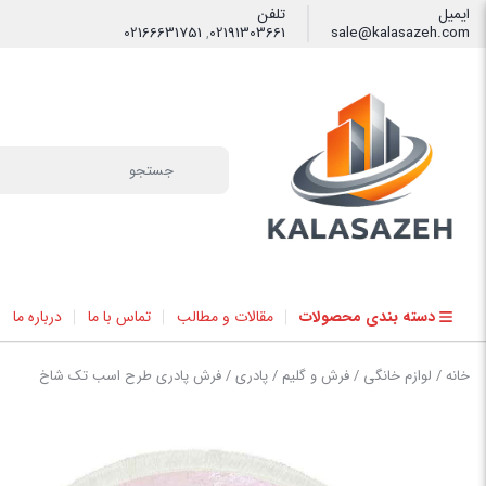
ایمیل
تلفن
02166631751
,
02191303661
sale@kalasazeh.com
فیلتر
دسته بندی محصولات
مقالات و مطالب
تماس با ما
درباره ما
خانه
/
لوازم خانگی
/
فرش و گلیم
/
پادری
/ فرش پادری طرح اسب تک شاخ