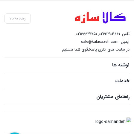
رفتن به بالا
تلفن
02191303661
,
02166631751
ایمیل
sale@kalasazeh.com
در ساعت های اداری پاسخگوی شما هستیم
نوشته ها
خدمات
راهنمای مشتریان