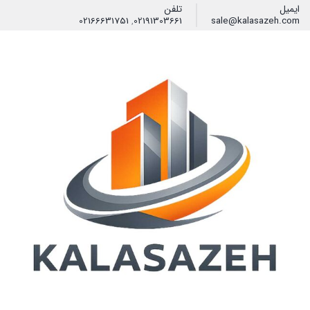
ایمیل
تلفن
02166631751
,
02191303661
sale@kalasazeh.com
فیلتر