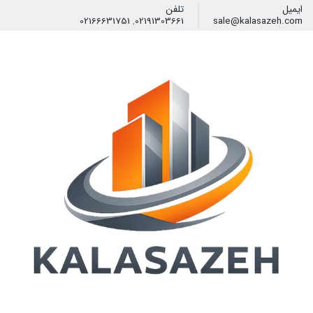
ایمیل
تلفن
02166631751
,
02191303661
sale@kalasazeh.com
فیلتر