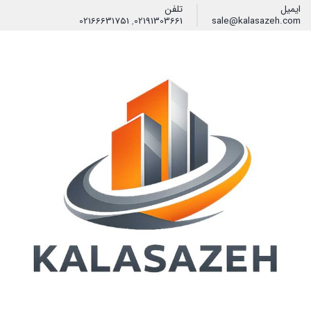
ایمیل
تلفن
02166631751
,
02191303661
sale@kalasazeh.com
فیلتر