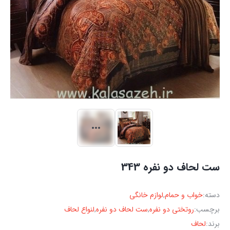
ست لحاف دو نفره 343
دسته:
خواب و حمام
,
لوازم خانگی
برچسب:
روتختی دو نفره
,
ست لحاف دو نفره
,
لنواع لحاف
برند:
لحاف