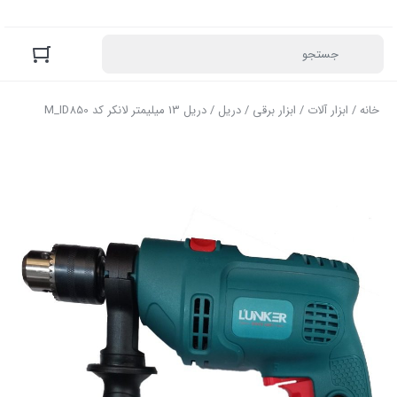
خانه
/
ابزار آلات
/
ابزار برقی
/
دریل
/ دریل 13 میلیمتر لانکر کد M_ID850