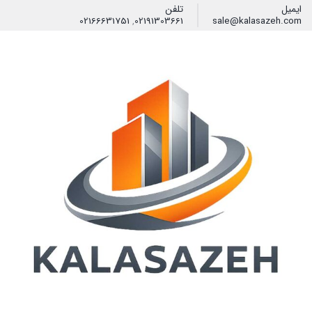
ایمیل
تلفن
02166631751
,
02191303661
sale@kalasazeh.com
فیلتر