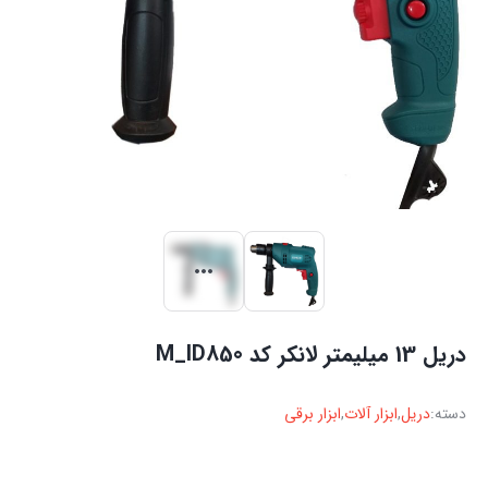
دریل 13 میلیمتر لانکر کد M_ID850
دسته:
دریل
,
ابزار آلات
,
ابزار برقی