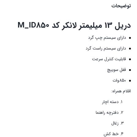
توضیحات
دریل 13 میلیمتر لانکر کد M_ID850
دارای سیستم چپ گرد
دارای سیستم راست گرد
قابلیت کنترل سرعت
قفل سوییچ
850وات
اقلام همراه:
دسته اچار
دفترچه راهنما
زغال
خط کش