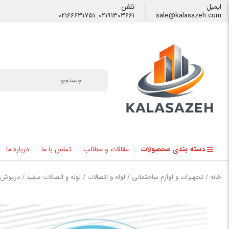
ایمیل
تلفن
02166631751
,
02191303661
sale@kalasazeh.com
فیلتر
دسته بندی محصولات
مقالات و مطالب
تماس با ما
درباره ما
خانه
/
تجهیزات و لوازم ساختمانی
/
لوله و اتصالات
/
لوله و اتصالات سفید
/ درپوش ر