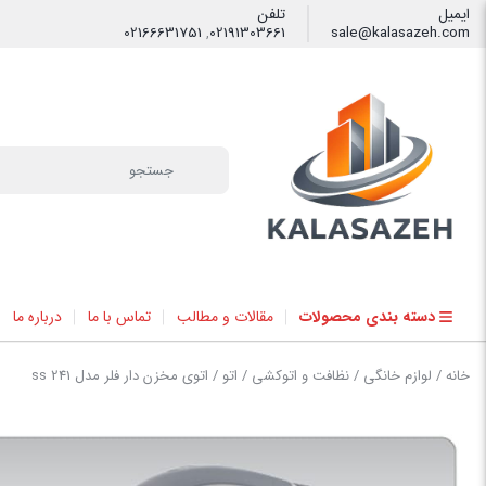
ایمیل
تلفن
02166631751
,
02191303661
sale@kalasazeh.com
فیلتر
دسته بندی محصولات
مقالات و مطالب
تماس با ما
درباره ما
خانه
/
لوازم خانگی
/
نظافت و اتوکشی
/
اتو
/ اتوی مخزن دار فلر مدل ss 241