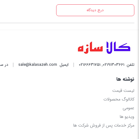
درج دیدگاه
تلفن
02191303661
,
02166631751
ایمیل
sale@kalasazeh.com
در سا
نوشته ها
لیست قیمت
کاتالوگ محصولات
عمومی
ویدیو ها
مرکز خدمات پس از فروش شرکت ها