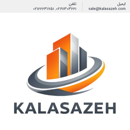
ایمیل
تلفن
02166631751
,
02191303661
sale@kalasazeh.com