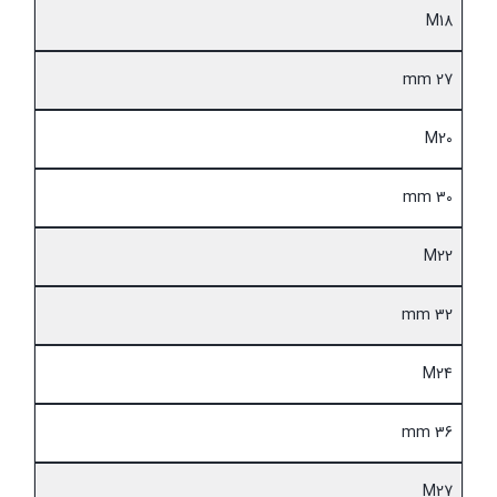
M18
27 mm
M20
30 mm
M22
32 mm
M24
36 mm
M27