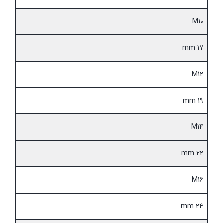
M10
17 mm
M12
19 mm
M14
22 mm
M16
24 mm