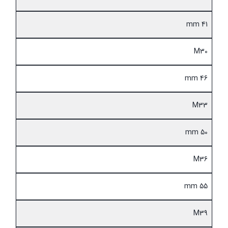
41 mm
M30
46 mm
M33
50 mm
M36
55 mm
M39