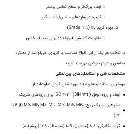
ابعاد بزرگ‌تر و سطح تماس بیشتر
کاربرد در سازه‌ها و ماشین‌آلات سنگین
مهره گرید بالا (Grade 12.9)
مقاومت کششی فوق‌العاده برای مصارف خاص
با انتخاب هر یک از این انواع متناسب با کاربری، می‌توانید از عملکرد
مطمئن و دوام طولانی بهره‌مند شوید.
مشخصات فنی و استانداردهای بین‌المللی
مهم‌ترین استانداردها و ابعاد مهره شش گوش عبارت‌اند از:
ابعاد و رزوه: وفق ISO 4032 (DIN 934) برای رزوه‌های متریک
سایزهای متریک رایج: M5، M6، M8، M10، M12، M16، M20 (از 4 تا
32)
گرید مکانیکی: 8.8 (مبتدی)، 10.9 (متوسط)، 12.9 (پیشرفته)