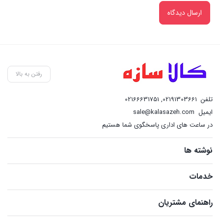
رفتن به بالا
تلفن
02191303661
,
02166631751
ایمیل
sale@kalasazeh.com
در ساعت های اداری پاسخگوی شما هستیم
نوشته ها
خدمات
راهنمای مشتریان