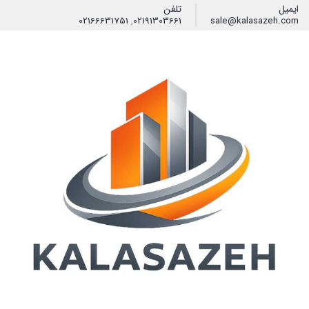
ایمیل
تلفن
02166631751
,
02191303661
sale@kalasazeh.com