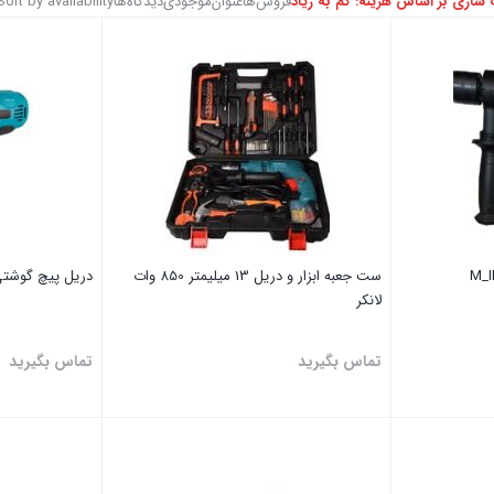
سازی بر اساس هزینه: کم به زیاد
فروش‌ها
عنوان
موجودی
دیدگاه‌ها
Sort by availability
ست جعبه ابزار و دریل 13 میلیمتر 850 وات
دریل پیچ گوشتی برق
لانکر
تماس بگیرید
تماس بگیرید
بستن
بستن