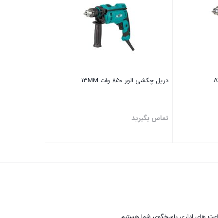
دریل چکشی الور 850 وات 13MM
تماس بگیرید
بستن
عت های اداری پاسخگوی شما هستیم