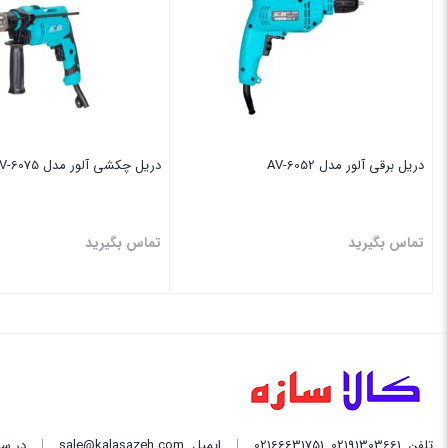
دریل برقی آلور مدل AV-6052
دریل چکشی آلور مدل AV-6075
تماس بگیرید
تماس بگیرید
بستن
بستن
تلفن
02191303661
,
02166631751
ایمیل
sale@kalasazeh.com
در سا