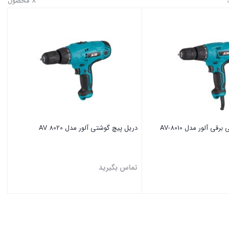
8 محصول
ی آلور مدل AV-8010
دریل پیچ گوشتی آلور مدل AV 8020
تماس بگیرید
بستن