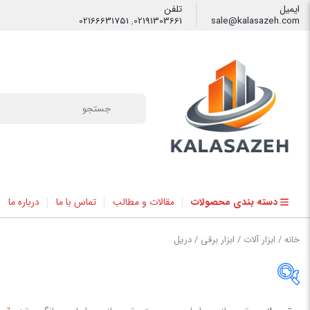
ایمیل
تلفن
02166631751
,
02191303661
sale@kalasazeh.com
فیلتر
دسته بندی محصولات
مقالات و مطالب
تماس با ما
درباره ما
خانه
/
ابزار آلات
/
ابزار برقی
/ دریل