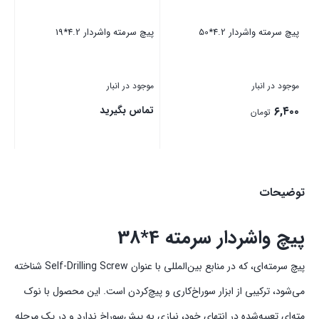
پیچ سرمته واشردار 4.2*50
پیچ سرمته واشردار 4.2*19
موجود در انبار
موجود در انبار
۶,۴۰۰
تماس بگیرید
تومان
بستن
بستن
توضیحات
پیچ واشردار سرمته 4*38
پیچ سرمته‌ای، که در منابع بین‌المللی با عنوان Self-Drilling Screw شناخته
می‌شود، ترکیبی از ابزار سوراخ‌کاری و پیچ‌‌کردن است. این محصول با نوک
مته‌ای تعبیه‌شده در انتهای خود، نیازی به پیش‌سوراخ ندارد و در یک مرحله