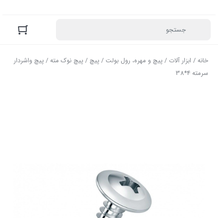
خانه
/
ابزار آلات
/
پیچ و مهره، رول بولت
/
پیچ
/
پیچ نوک مته
/ پیچ واشردار
سرمته 4*38