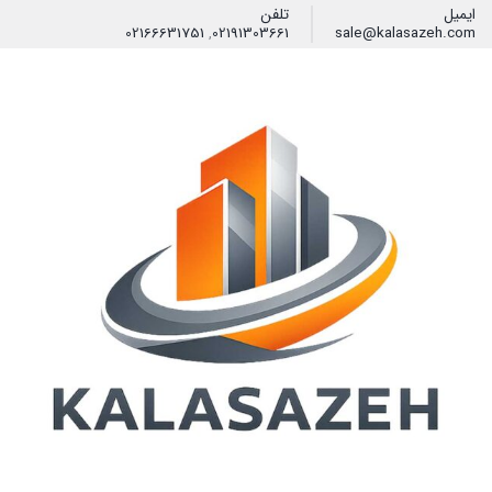
ایمیل
تلفن
02166631751
,
02191303661
sale@kalasazeh.com
فیلتر